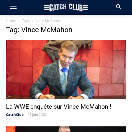
Home
Tags
Vince McMahon
Tag: Vince McMahon
La WWE enquête sur Vince McMahon !
CatchClub
-
15 juin 2022