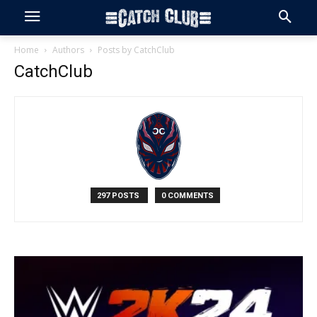
Home
Authors
Posts by CatchClub
CatchClub
297 POSTS
0 COMMENTS