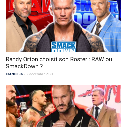
Randy Orton choisit son Roster : RAW ou
SmackDown ?
CatchClub
-
2 décembre 2023