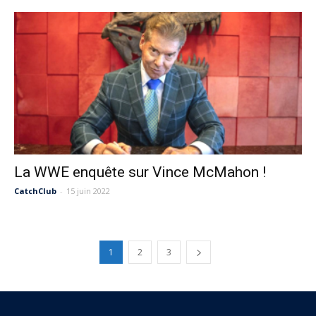
La WWE enquête sur Vince McMahon !
CatchClub
-
15 juin 2022
1
2
3