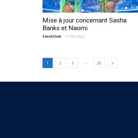
Mise à jour concernant Sasha
Banks et Naomi
CatchClub
-
17 mai 2022
...
1
2
3
28