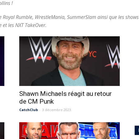
lins !
le Royal Rumble, WrestleMania, SummerSlam ainsi que les sho
 et les NXT TakeOver.
Shawn Michaels réagit au retour
de CM Punk
CatchClub
-
3 décembre 2023