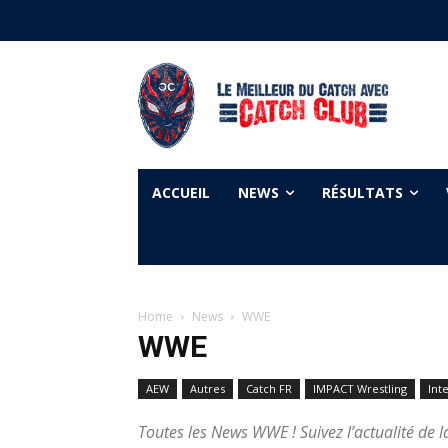
ACCUEIL
NEWS
RÉSULTATS
Home
News
WWE
WWE
AEW
Autres
Catch FR
IMPACT Wrestling
Int
Toutes les News WWE ! Suivez l’actualité de 