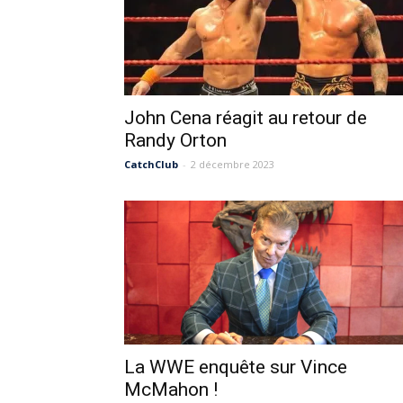
John Cena réagit au retour de
Randy Orton
CatchClub
-
2 décembre 2023
La WWE enquête sur Vince
McMahon !