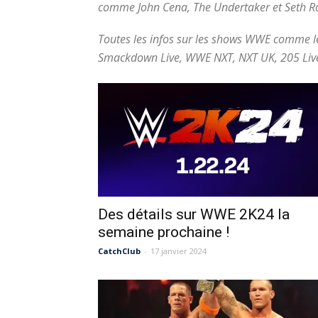
comme John Cena, The Undertaker et Seth Rol
Toutes les infos sur les shows WWE comme 
Smackdown Live, WWE NXT, NXT UK, 205 Live
Des détails sur WWE 2K24 la
semaine prochaine !
CatchClub
-
17 janvier 2024