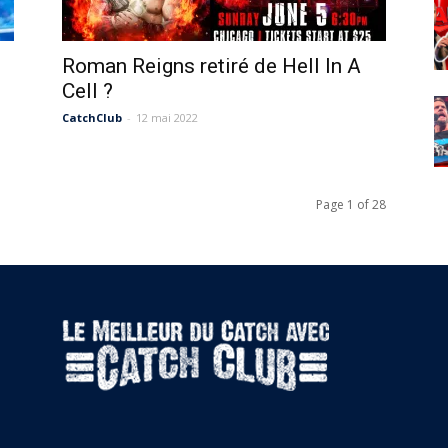
Roman Reigns retiré de Hell In A
Cell ?
CatchClub
-
12 mai 2022
Page 1 of 28