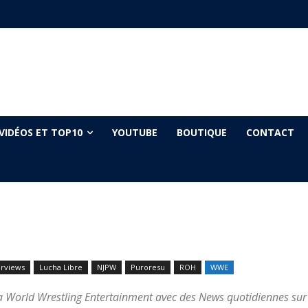
VIDÉOS ET TOP10
YOUTUBE
BOUTIQUE
CONTACT
erviews
Lucha Libre
NJPW
Puroresu
ROH
WWE
la World Wrestling Entertainment avec des News quotidiennes sur