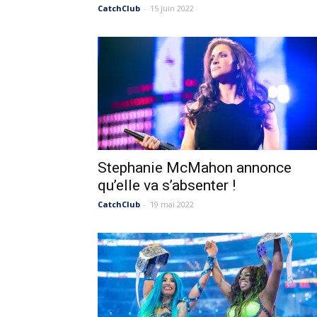
CatchClub
-
15 juin 2022
Stephanie McMahon annonce
qu’elle va s’absenter !
CatchClub
-
19 mai 2022