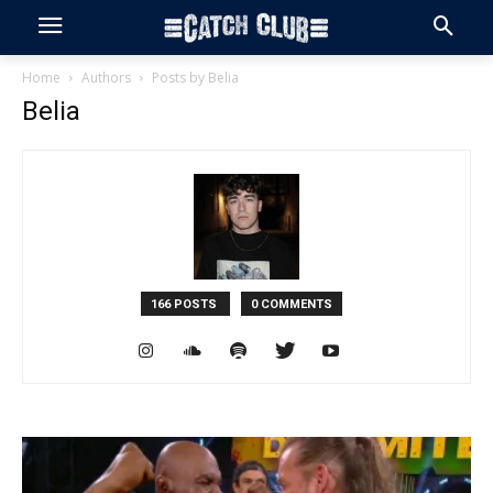
Home
Authors
Posts by Belia
Belia
166 POSTS
0 COMMENTS