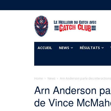
ACCUEIL
NEWS
RÉSULTATS
Home
News
Arn Anderson parle des interaction
Arn Anderson par
de Vince McMaho