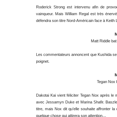
Roderick Strong est intervenu afin de provoq
vainqueur. Mais William Regal est très énerv
défendra son titre Nord-Américain face à Keith 
M
Matt Riddle ba
Les commentateurs annoncent que Kushida sera
poignet.
M
Tegan Nox 
Dakotai Kai vient féliciter Tegan Nox après l
avec Jessamyn Duke et Marina Shafir. Baszle
titre, mais Nox dit qu’elle souhaite affronter l
quelque chose qui attirera son attention…