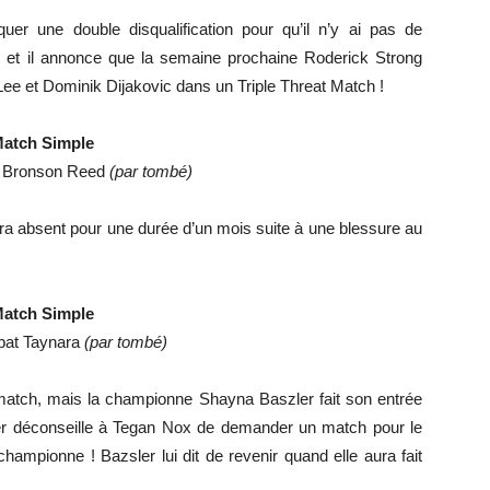
uer une double disqualification pour qu’il n’y ai pas de
é et il annonce que la semaine prochaine Roderick Strong
Lee et Dominik Dijakovic dans un Triple Threat Match !
atch Simple
t Bronson Reed
(par tombé)
 absent pour une durée d’un mois suite à une blessure au
atch Simple
bat Taynara
(par tombé)
e match, mais la championne Shayna Baszler fait son entrée
r déconseille à Tegan Nox de demander un match pour le
a championne ! Bazsler lui dit de revenir quand elle aura fait