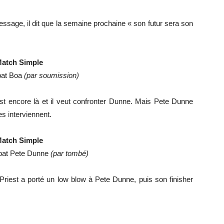
essage, il dit que la semaine prochaine « son futur sera son
atch Simple
 bat Boa
(par soumission)
est encore là et il veut confronter Dunne. Mais Pete Dunne
es interviennent.
atch Simple
bat Pete Dunne
(par tombé)
 Priest a porté un low blow à Pete Dunne, puis son finisher