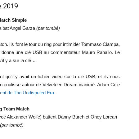
e 2019
atch Simple
bat Angel Garza
(par tombé)
tch. Ils font le tour du ring pour intimider Tommaso Ciampa,
lly donne une clé USB au commentateur Mauro Ranallo. Le
il y a sur la clé…
 qu’il y avait un fichier vidéo sur la clé USB, et ils nous
 en coulisse autour de Velveteen Dream inanimé. Adam Cole
ent de The Undisputed Era
.
g Team Match
avec Alexander Wolfe) battent Danny Burch et Oney Lorcan
(par tombé)