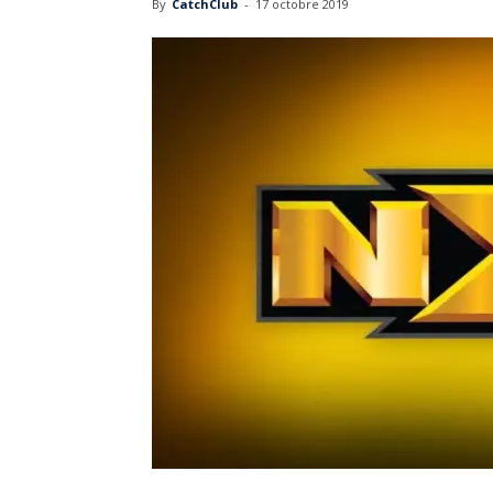
By
CatchClub
-
17 octobre 2019