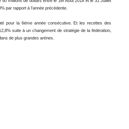
0 millions de dollars entre le 1er Août 2018 et le 31 Juillet
% par rapport à l’année précédente.
é pour la 6ème année consécutive. Et les recettes des
,8% suite à un changement de stratégie de la fédération,
dans de plus grandes arènes.