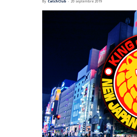
By
CatchClub
-
20 septembre 2019