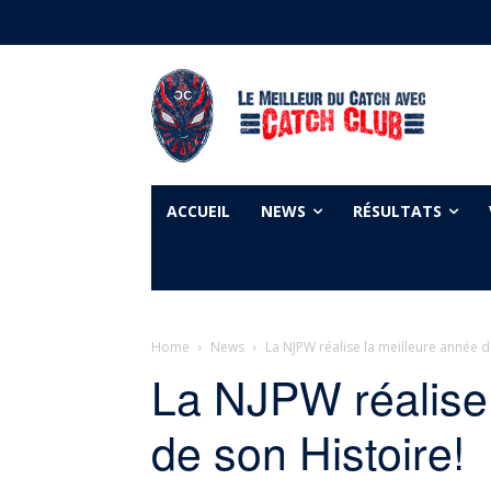
ACCUEIL
NEWS
RÉSULTATS
Home
News
La NJPW réalise la meilleure année d
La NJPW réalise 
de son Histoire!