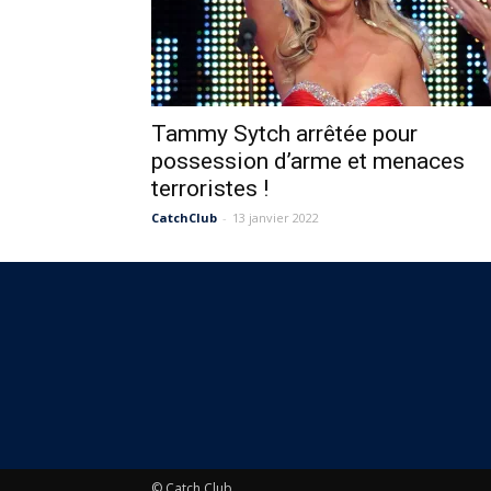
Tammy Sytch arrêtée pour
possession d’arme et menaces
terroristes !
CatchClub
-
13 janvier 2022
© Catch Club