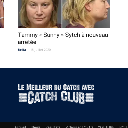
Tammy « Sunny » Sytch à nouveau
arrêtée
Belia
-
18 juillet 2020
Accueil
News
Résultats
Vidéos et TOP10
YOUTUBE
BOU