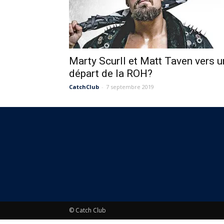
Marty Scurll et Matt Taven vers u
départ de la ROH?
CatchClub
-
7 septembre 2019
© Catch Club