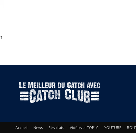
n
Accueil
News
Résultats
Vidéos et TOP10
YOUTUBE
BOU