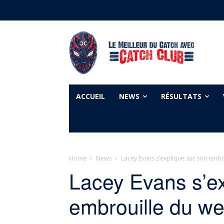
ACCUEIL
NEWS
RÉSULTATS
Home
News
Lacey Evans s’explique sur son embr
Lacey Evans s’ex
embrouille du we