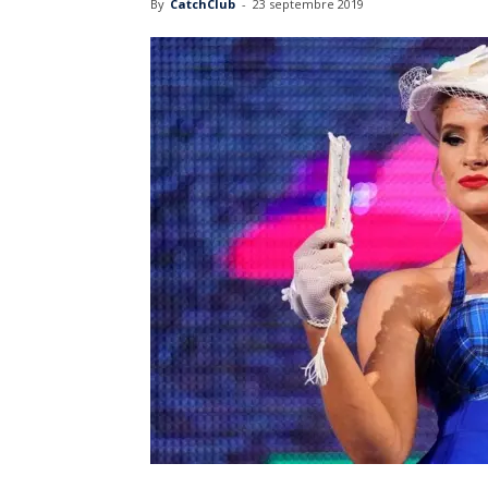
By
CatchClub
-
23 septembre 2019