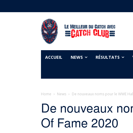
ACCUEIL
NEWS
RÉSULTATS
Home
News
De nouveaux noms pour le WWE Hal
De nouveaux no
Of Fame 2020