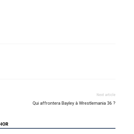
Next article
Qui affrontera Bayley à Wrestlemania 36 ?
HOR