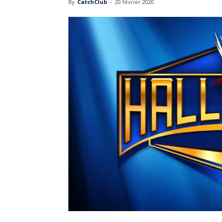
By
CatchClub
-
20 février 2020