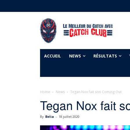
ACCUEIL
NEWS
RÉSULTATS
Home
News
Tegan Nox fait son Coming Out
Tegan Nox fait 
By
Belia
-
18 juillet 2020