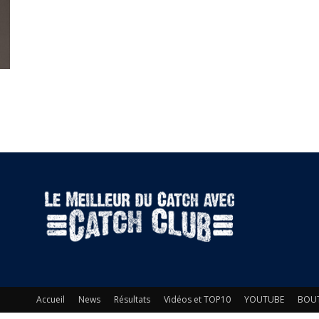
Accueil
News
Résultats
Vidéos et TOP10
YOUTUBE
BOU