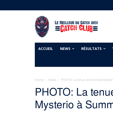
ACCUEIL
NEWS
RÉSULTATS
Home
News
PHOTO: La tenue de Dominik Myste
PHOTO: La tenu
Mysterio à Sum