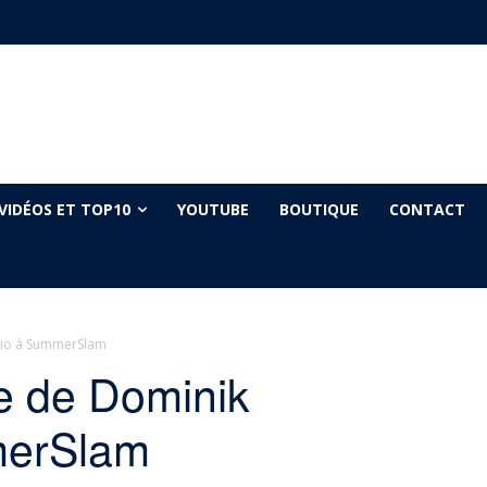
VIDÉOS ET TOP10
YOUTUBE
BOUTIQUE
CONTACT
rio à SummerSlam
e de Dominik
merSlam